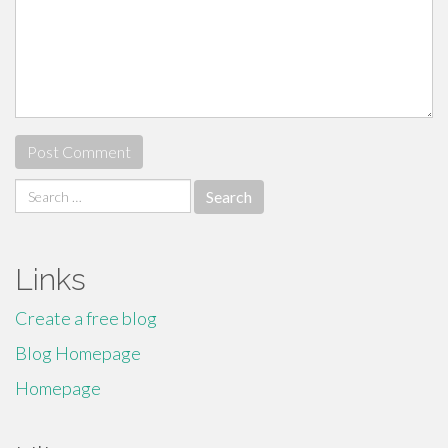
Search
for:
Links
Create a free blog
Blog Homepage
Homepage