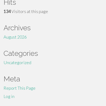
Hits
134
Visitors at this page
Archives
August 2026
Categories
Uncategorized
Meta
Report This Page
Log in