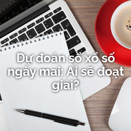
Dự đoán sổ xổ số
ngày mai: Ai sẽ đoạt
giải?